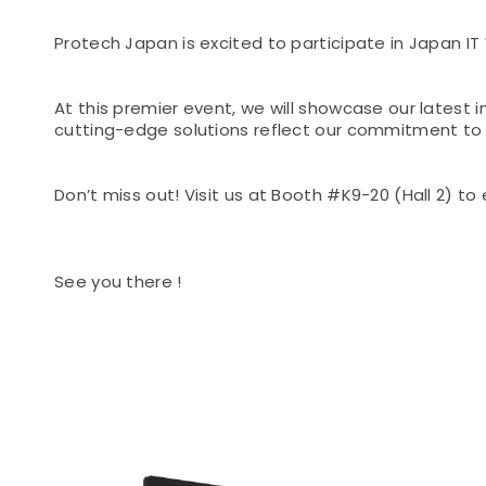
Protech Japan is excited to participate in Japan IT
At this premier event, we will showcase our latest
cutting-edge solutions reflect our commitment to
Don’t miss out! Visit us at Booth #K9-20 (Hall 2) t
See you there !