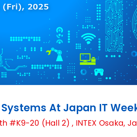
h Systems At Japan IT Wee
th #K9-20 (Hall 2) , INTEX Osaka, J