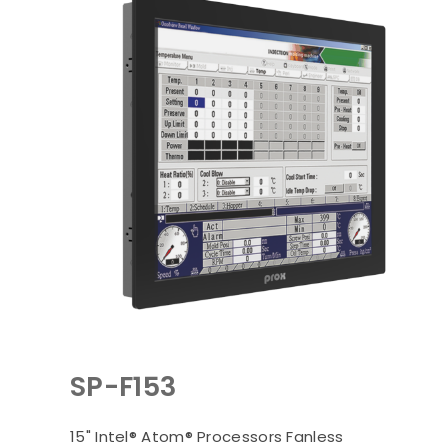
SP-F153
15" Intel® Atom® Processors Fanless