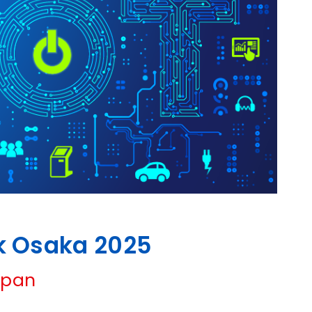
k Osaka 2025
apan