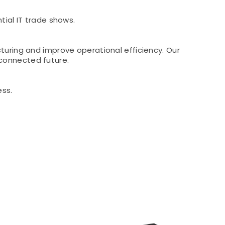
tial IT trade shows.
turing and improve operational efficiency. Our
connected future.
ess.