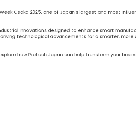
 Week Osaka 2025, one of Japan’s largest and most influen
 industrial innovations designed to enhance smart manufac
 driving technological advancements for a smarter, more 
o explore how Protech Japan can help transform your busin