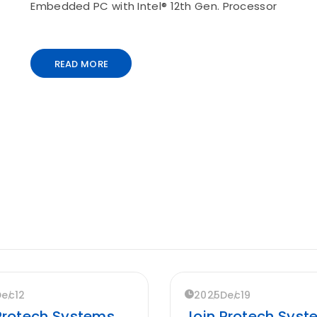
Embedded PC with Intel® 12th Gen. Processor
READ MORE
Dec
12
2025
Dec
19
Protech Systems
Join Protech Sys