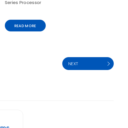
Series Processor
READ MORE
NEXT
tems