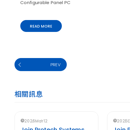
Configurable Panel PC
READ MORE
PREV
相關訊息
2026
Mar
12
2025
Join Protech Systems
Join 