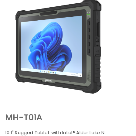
MH-T01A
10.1" Rugged Tablet with Intel® Alder Lake N